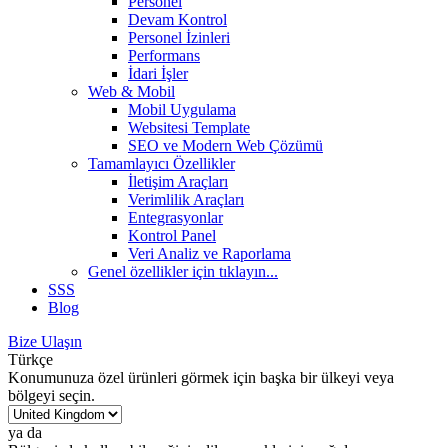
Personel
Devam Kontrol
Personel İzinleri
Performans
İdari İşler
Web & Mobil
Mobil Uygulama
Websitesi Template
SEO ve Modern Web Çözümü
Tamamlayıcı Özellikler
İletişim Araçları
Verimlilik Araçları
Entegrasyonlar
Kontrol Panel
Veri Analiz ve Raporlama
Genel özellikler
için tıklayın...
SSS
Blog
Bize Ulaşın
Türkçe
Konumunuza özel ürünleri görmek için başka bir ülkeyi veya
bölgeyi seçin.
ya da