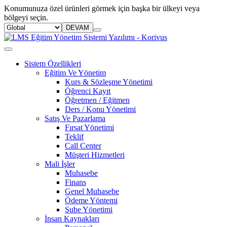
Konumunuza özel ürünleri görmek için başka bir ülkeyi veya
bölgeyi seçin.
DEVAM
Sistem Özellikleri
Eğitim Ve Yönetim
Kurs & Sözleşme Yönetimi
Öğrenci Kayıt
Öğretmen / Eğitmen
Ders / Konu Yönetimi
Satış Ve Pazarlama
Fırsat Yönetimi
Teklif
Call Center
Müşteri Hizmetleri
Mali İşler
Muhasebe
Finans
Genel Muhasebe
Ödeme Yöntemi
Şube Yönetimi
İnsan Kaynakları