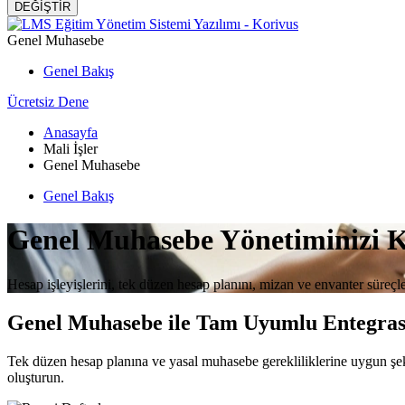
DEĞİŞTİR
Genel Muhasebe
Genel Bakış
Ücretsiz Dene
Anasayfa
Mali İşler
Genel Muhasebe
Genel Bakış
Genel Muhasebe Yönetiminizi Ko
Hesap işleyişlerini, tek düzen hesap planını, mizan ve envanter süreçl
Genel Muhasebe ile Tam Uyumlu Entegra
Tek düzen hesap planına ve yasal muhasebe gerekliliklerine uygun şekil
oluşturun.