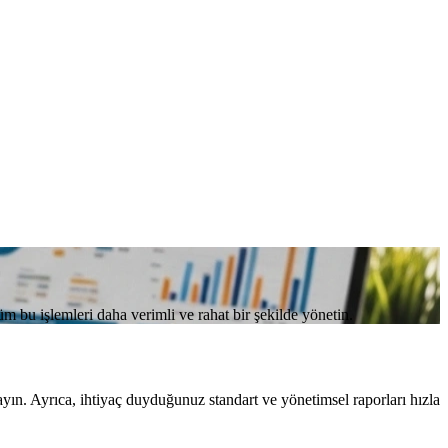
m bu işlemleri daha verimli ve rahat bir şekilde yönetin.
ayın. Ayrıca, ihtiyaç duyduğunuz standart ve yönetimsel raporları hızla