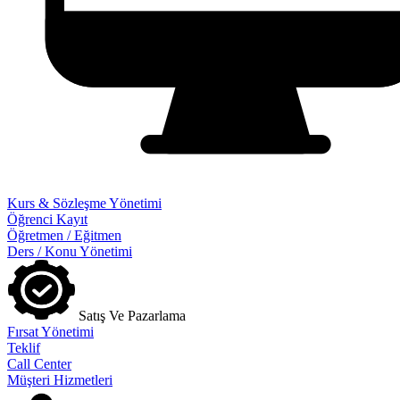
Kurs & Sözleşme Yönetimi
Öğrenci Kayıt
Öğretmen / Eğitmen
Ders / Konu Yönetimi
Satış Ve Pazarlama
Fırsat Yönetimi
Teklif
Call Center
Müşteri Hizmetleri