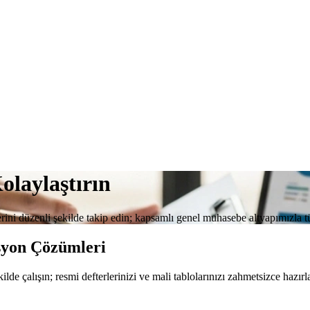
laylaştırın
erini düzenli şekilde takip edin; kapsamlı genel muhasebe altyapımızla tü
syon Çözümleri
de çalışın; resmi defterlerinizi ve mali tablolarınızı zahmetsizce hazırl