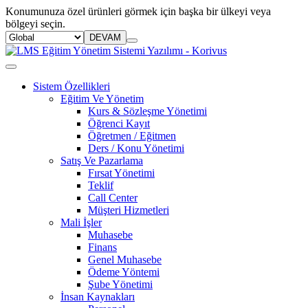
Konumunuza özel ürünleri görmek için başka bir ülkeyi veya
bölgeyi seçin.
DEVAM
Sistem Özellikleri
Eğitim Ve Yönetim
Kurs & Sözleşme Yönetimi
Öğrenci Kayıt
Öğretmen / Eğitmen
Ders / Konu Yönetimi
Satış Ve Pazarlama
Fırsat Yönetimi
Teklif
Call Center
Müşteri Hizmetleri
Mali İşler
Muhasebe
Finans
Genel Muhasebe
Ödeme Yöntemi
Şube Yönetimi
İnsan Kaynakları