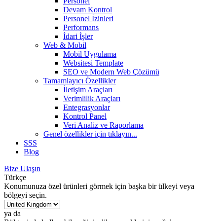
Personel
Devam Kontrol
Personel İzinleri
Performans
İdari İşler
Web & Mobil
Mobil Uygulama
Websitesi Template
SEO ve Modern Web Çözümü
Tamamlayıcı Özellikler
İletişim Araçları
Verimlilik Araçları
Entegrasyonlar
Kontrol Panel
Veri Analiz ve Raporlama
Genel özellikler
için tıklayın...
SSS
Blog
Bize Ulaşın
Türkçe
Konumunuza özel ürünleri görmek için başka bir ülkeyi veya
bölgeyi seçin.
ya da