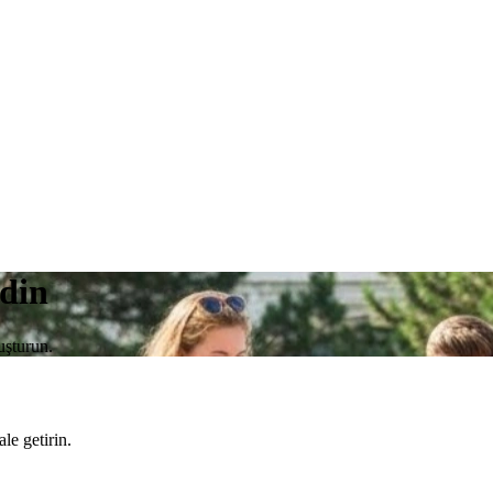
edin
uşturun.
le getirin.