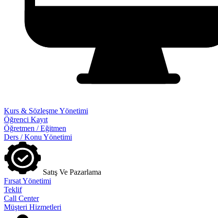
Kurs & Sözleşme Yönetimi
Öğrenci Kayıt
Öğretmen / Eğitmen
Ders / Konu Yönetimi
Satış Ve Pazarlama
Fırsat Yönetimi
Teklif
Call Center
Müşteri Hizmetleri