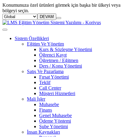
Konumunuza özel ürünleri görmek için başka bir ülkeyi veya
bölgeyi seçin.
DEVAM
Sistem Özellikleri
Eğitim Ve Yönetim
Kurs & Sözleşme Yönetimi
Öğrenci Kayıt
Öğretmen / Eğitmen
Ders / Konu Yönetimi
Satış Ve Pazarlama
Fırsat Yönetimi
Teklif
Call Center
Müşteri Hizmetleri
Mali İşler
Muhasebe
Finans
Genel Muhasebe
Ödeme Yöntemi
Şube Yönetimi
İnsan Kaynakları