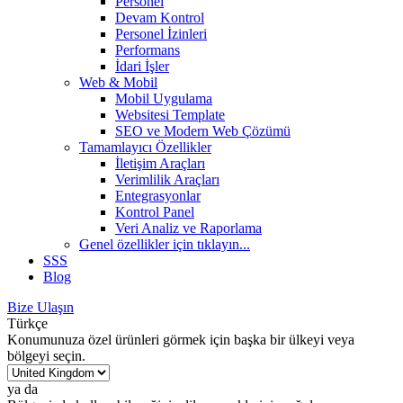
Personel
Devam Kontrol
Personel İzinleri
Performans
İdari İşler
Web & Mobil
Mobil Uygulama
Websitesi Template
SEO ve Modern Web Çözümü
Tamamlayıcı Özellikler
İletişim Araçları
Verimlilik Araçları
Entegrasyonlar
Kontrol Panel
Veri Analiz ve Raporlama
Genel özellikler
için tıklayın...
SSS
Blog
Bize Ulaşın
Türkçe
Konumunuza özel ürünleri görmek için başka bir ülkeyi veya
bölgeyi seçin.
ya da