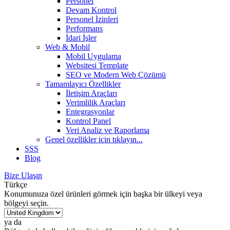
Personel
Devam Kontrol
Personel İzinleri
Performans
İdari İşler
Web & Mobil
Mobil Uygulama
Websitesi Template
SEO ve Modern Web Çözümü
Tamamlayıcı Özellikler
İletişim Araçları
Verimlilik Araçları
Entegrasyonlar
Kontrol Panel
Veri Analiz ve Raporlama
Genel özellikler
için tıklayın...
SSS
Blog
Bize Ulaşın
Türkçe
Konumunuza özel ürünleri görmek için başka bir ülkeyi veya
bölgeyi seçin.
ya da