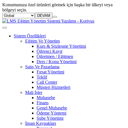
Konumunuza özel ürünleri görmek için başka bir ülkeyi veya
bölgeyi seçin.
DEVAM
Sistem Özellikleri
Eğitim Ve Yönetim
Kurs & Sözleşme Yönetimi
Öğrenci Kayıt
Öğretmen / Eğitmen
Ders / Konu Yönetimi
Satış Ve Pazarlama
Fırsat Yönetimi
Teklif
Call Center
Müşteri Hizmetleri
Mali İşler
Muhasebe
Finans
Genel Muhasebe
Ödeme Yöntemi
Şube Yönetimi
İnsan Kaynakları